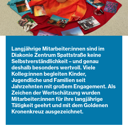
Langjährige Mitarbeiter:innen sind im
Diakonie Zentrum Spattstraße keine
Selbstverständlichkeit – und genau
deshalb besonders wertvoll. Viele
Kolleg:innen begleiten Kinder,
Jugendliche und Familien seit
Jahrzehnten mit großem Engagement. Als
Zeichen der Wertschätzung wurden
Mitarbeiter:innen für ihre langjährige
Tätigkeit geehrt und mit dem Goldenen
Kronenkreuz ausgezeichnet.