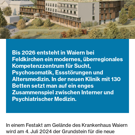
Bis 2026 entsteht in Waiern bei
Feldkirchen ein modernes, überregionales
Kompetenzzentrum für Sucht,
Psychosomatik, Essstörungen und
Altersmedizin. In der neuen Klinik mit 130
Betten setzt man auf ein enges
Zusammenspiel zwischen Interner und
Psychiatrischer Medizin.
In einem Festakt am Gelände des Krankenhaus Waiern
wird am 4. Juli 2024 der Grundstein für die neue