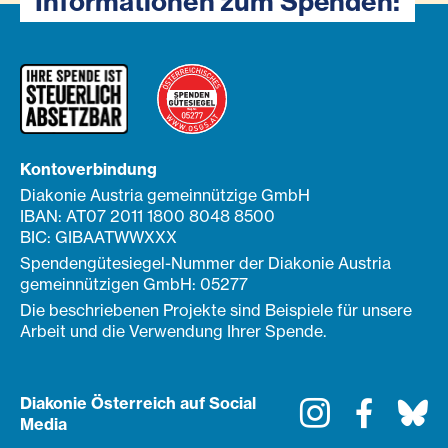
Informationen zum Spenden:
Kontoverbindung
Diakonie Austria gemeinnützige GmbH
IBAN: AT07 2011 1800 8048 8500
BIC: GIBAATWWXXX
Spendengütesiegel-Nummer der Diakonie Austria
gemeinnützigen GmbH: 05277
Die beschriebenen Projekte sind Beispiele für unsere
Arbeit und die Verwendung Ihrer Spende.
Diakonie Österreich auf Social
Instagram
Faceboo
Bl
Media