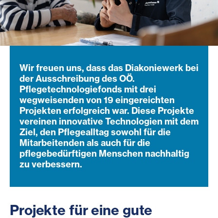
Wir freuen uns, dass das Diakoniewerk bei
der Ausschreibung des OÖ.
Pflegetechnologiefonds mit drei
wegweisenden von 19 eingereichten
Projekten erfolgreich war. Diese Projekte
vereinen innovative Technologien mit dem
Ziel, den Pflegealltag sowohl für die
Mitarbeitenden als auch für die
pflegebedürftigen Menschen nachhaltig
zu verbessern.
Projekte für eine gute