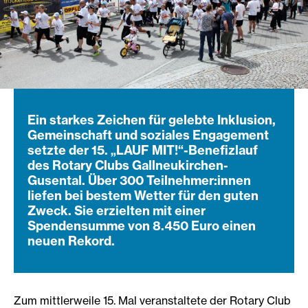
Ein starkes Zeichen für gelebte Inklusion,
Gemeinschaft und soziales Engagement
setzte der 15. „LAUF MIT!“-Benefizlauf
des Rotary Clubs Gallneukirchen-
Gusental. Über 300 Teilnehmer:innen
liefen bei bestem Wetter für den guten
Zweck. Sie erzielten mit einer
Spendensumme von 8.450 Euro einen
neuen Rekord.
Zum mittlerweile 15. Mal veranstaltete der Rotary Club