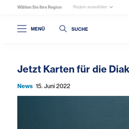
Region auswählen
Wählen Sie Ihre Region
Suche
Suche
MENÜ
Suchen
Jetzt Karten für die Dia
News
15. Juni 2022