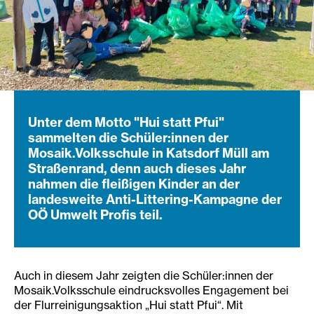
Unter dem Motto "Hui statt Pfui"
sammelten die Schüler:innen der
Mosaik.Volksschule in Katsdorf Müll am
Straßenrand, denn auch dieses Jahr
nahmen die fleißigen Kinder an der
landesweite Anti-Littering-Kampagne der
OÖ Umwelt Profis teil.
Auch in diesem Jahr zeigten die Schüler:innen der
Mosaik.Volksschule eindrucksvolles Engagement bei
der Flurreinigungsaktion „Hui statt Pfui“. Mit