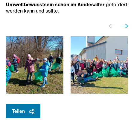
Umweltbewusstsein schon im Kindesalter
gefördert
werden kann und sollte.
mosaik-volksschule-unterwegs-beim-müllsammeln_c_mos
mosaik-volksschule-müllsa
Teilen