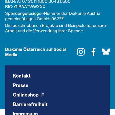
IBAN: AT07 2011 1800 8048 8500
BIC: GIBAATWWXXX
Spendengütesiegel-Nummer der Diakonie Austria
gemeinnützigen GmbH: 05277
Die beschriebenen Projekte sind Beispiele für unsere
Arbeit und die Verwendung Ihrer Spende.
Diakonie Österreich auf Social
Instagram
Faceboo
Bl
Media
Kontakt
Presse
Onlineshop
Barrierefreiheit
Impressum