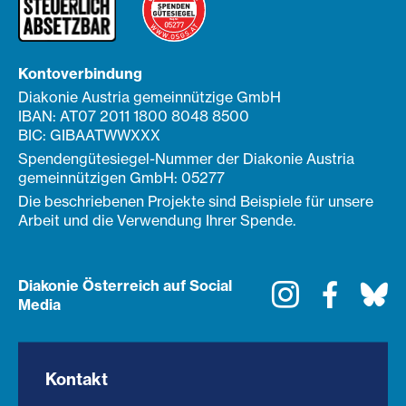
Kontoverbindung
Diakonie Austria gemeinnützige GmbH
IBAN: AT07 2011 1800 8048 8500
BIC: GIBAATWWXXX
Spendengütesiegel-Nummer der Diakonie Austria
gemeinnützigen GmbH: 05277
Die beschriebenen Projekte sind Beispiele für unsere
Arbeit und die Verwendung Ihrer Spende.
Diakonie Österreich auf Social
Instagram
Faceboo
Bl
Media
Kontakt