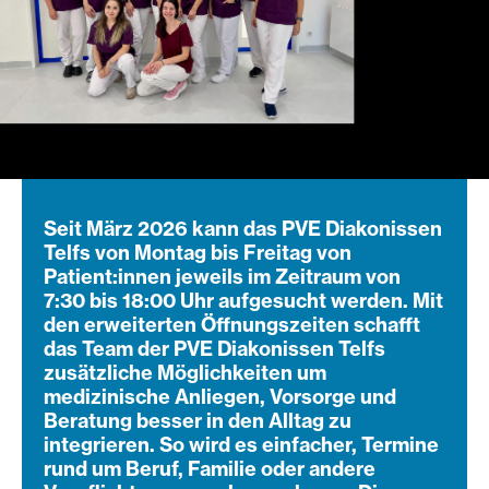
Seit März 2026 kann das PVE Diakonissen
Telfs von Montag bis Freitag von
Patient:innen jeweils im Zeitraum von
7:30 bis 18:00 Uhr aufgesucht werden. Mit
den erweiterten Öffnungszeiten schafft
das Team der PVE Diakonissen Telfs
zusätzliche Möglichkeiten um
medizinische Anliegen, Vorsorge und
Beratung besser in den Alltag zu
integrieren. So wird es einfacher, Termine
rund um Beruf, Familie oder andere