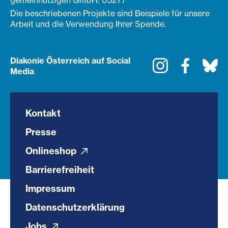
gemeinnützigen GmbH: 05277
Die beschriebenen Projekte sind Beispiele für unsere
Arbeit und die Verwendung Ihrer Spende.
Diakonie Österreich auf Social
Instagram
Faceboo
Bl
Media
Kontakt
Presse
Onlineshop
Barrierefreiheit
Impressum
Datenschutzerklärung
Jobs