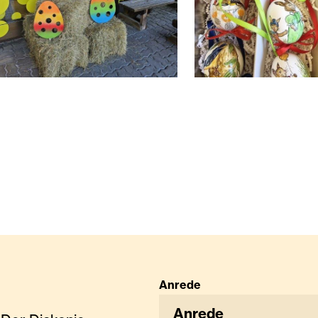
 Textilien für Ostern zeigt
rohballen mit Osterdeko
Mit unterschiedlic
Anrede
Anrede