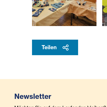
Zwei Damen vor Tisch, der genähte
St
Teilen
Newsletter