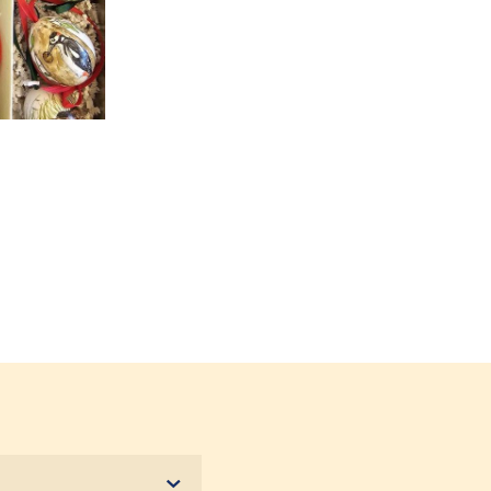
hen Motiven bemalte Ostereier in einer Schachtel