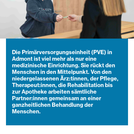
Die Primärversorgungseinheit (PVE) in
Admont ist viel mehr als nur eine
medizinische Einrichtung. Sie rückt den
Menschen in den Mittelpunkt. Von den
niedergelassenen Ärz:tinnen, der Pflege,
Therapeut:innen, die Rehabilitation bis
zur Apotheke arbeiten sämtliche
Partner:innen gemeinsam an einer
ganzheitlichen Behandlung der
Menschen.