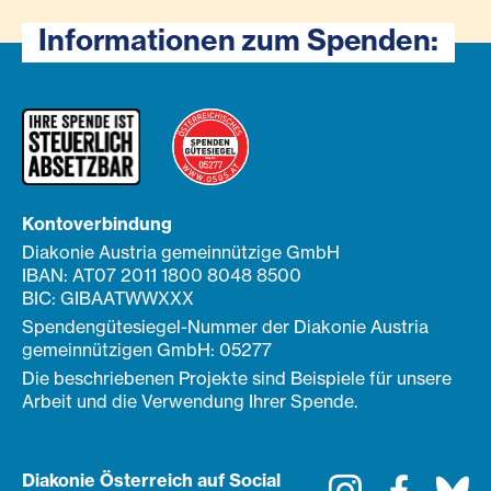
Informationen zum Spenden:
Kontoverbindung
Diakonie Austria gemeinnützige GmbH
IBAN: AT07 2011 1800 8048 8500
BIC: GIBAATWWXXX
Spendengütesiegel-Nummer der Diakonie Austria
gemeinnützigen GmbH: 05277
Die beschriebenen Projekte sind Beispiele für unsere
Arbeit und die Verwendung Ihrer Spende.
Diakonie Österreich auf Social
Instagram
Faceboo
Bl