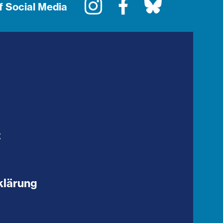
Instagram
Facebook
Bluesky
f Social Media
t
klärung