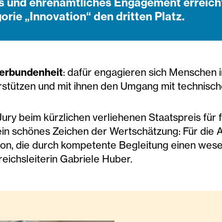
ges und ehrenamtliches Engagement erreich
orie „Innovation“ den dritten Platz.
Verbundenheit
: dafür engagieren sich Menschen i
erstützen und mit ihnen den Umgang mit technisc
ury beim kürzlichen verliehenen Staatspreis für f
in schönes Zeichen der Wertschätzung: Für die Ar
tion, die durch kompetente Begleitung einen wes
ereichsleiterin Gabriele Huber.