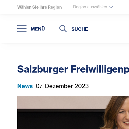
Region auswählen
Wählen Sie Ihre Region
Suche
Suche
MENÜ
Suchen
Salzburger Freiwilligen
News
07. Dezember 2023