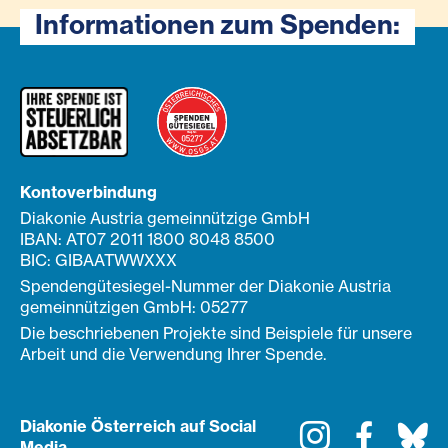
Informationen zum Spenden:
Kontoverbindung
Diakonie Austria gemeinnützige GmbH
IBAN: AT07 2011 1800 8048 8500
BIC: GIBAATWWXXX
Spendengütesiegel-Nummer der Diakonie Austria
gemeinnützigen GmbH: 05277
Die beschriebenen Projekte sind Beispiele für unsere
Arbeit und die Verwendung Ihrer Spende.
Diakonie Österreich auf Social
Instagram
Faceboo
Bl
Media