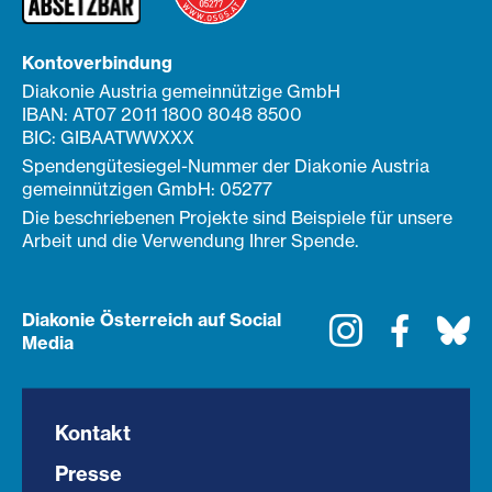
Kontoverbindung
Diakonie Austria gemeinnützige GmbH
IBAN: AT07 2011 1800 8048 8500
BIC: GIBAATWWXXX
Spendengütesiegel-Nummer der Diakonie Austria
gemeinnützigen GmbH: 05277
Die beschriebenen Projekte sind Beispiele für unsere
Arbeit und die Verwendung Ihrer Spende.
Diakonie Österreich auf Social
Instagram
Faceboo
Bl
Media
Kontakt
Presse