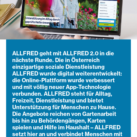
ALLFRED geht mit ALLFRED 2.0 in die
nächste Runde. Die in Österreich
einzigartige soziale Dienstleistung
ALLFRED wurde digital weiterentwickelt:
die Online-Plattform wurde verbessert
und mit völlig neuer App-Technologie
verbunden. ALLFRED steht für Alltag,
Freizeit, Dienstleistung und bietet
Unterstützung für Menschen zu Hause.
Die Angebote reichen von Gartenarbeit
bis hin zu Behördengängen, Karten
spielen und Hilfe im Haushalt – ALLFRED
setzt hier an und verbindet Menschen mit