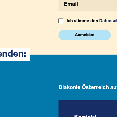
Ich stimme den
Datensc
Anmelden
enden:
Diakonie Österreich au