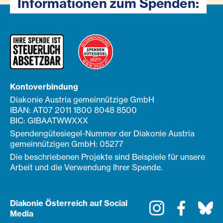
Informationen zum Spenden:
Kontoverbindung
Diakonie Austria gemeinnützige GmbH
IBAN: AT07 2011 1800 8048 8500
BIC: GIBAATWWXXX
Spendengütesiegel-Nummer der Diakonie Austria
gemeinnützigen GmbH: 05277
Die beschriebenen Projekte sind Beispiele für unsere
Arbeit und die Verwendung Ihrer Spende.
Diakonie Österreich auf Social
Instagram
Faceboo
Bl
Media