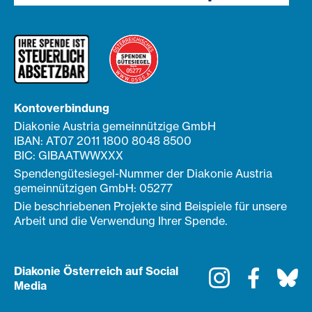
Kontoverbindung
Diakonie Austria gemeinnützige GmbH
IBAN: AT07 2011 1800 8048 8500
BIC: GIBAATWWXXX
Spendengütesiegel-Nummer der Diakonie Austria
gemeinnützigen GmbH: 05277
Die beschriebenen Projekte sind Beispiele für unsere
Arbeit und die Verwendung Ihrer Spende.
Diakonie Österreich auf Social
Instagram
Faceboo
Bl
Media