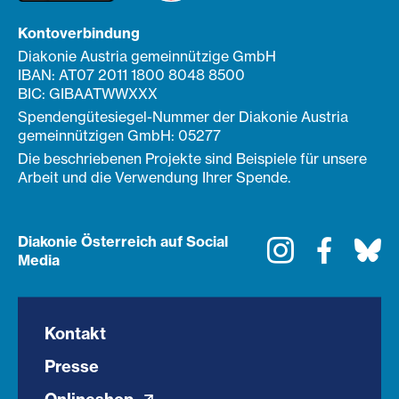
Kontoverbindung
Diakonie Austria gemeinnützige GmbH
IBAN: AT07 2011 1800 8048 8500
BIC: GIBAATWWXXX
Spendengütesiegel-Nummer der Diakonie Austria
gemeinnützigen GmbH: 05277
Die beschriebenen Projekte sind Beispiele für unsere
Arbeit und die Verwendung Ihrer Spende.
Diakonie Österreich auf Social
Instagram
Faceboo
Bl
Media
Kontakt
Presse
Onlineshop