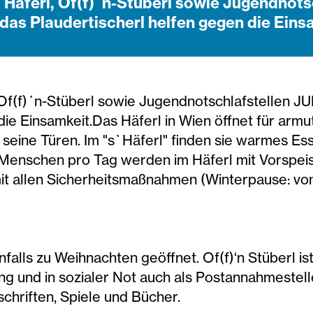
 Häferl, Of(f)´n-Stüberl sowie Jugendnot
das Plaudertischerl helfen gegen die Eins
 Of(f)´n-Stüberl sowie Jugendnotschlafstellen J
die Einsamkeit.Das Häferl in Wien öffnet für arm
eine Türen. Im "s`Häferl" finden sie warmes Ess
 Menschen pro Tag werden im Häferl mit Vorspei
it allen Sicherheitsmaßnahmen (Winterpause: von 1
nfalls zu Weihnachten geöffnet. Of(f)‘n Stüberl is
 und in sozialer Not auch als Postannahmestell
schriften, Spiele und Bücher.