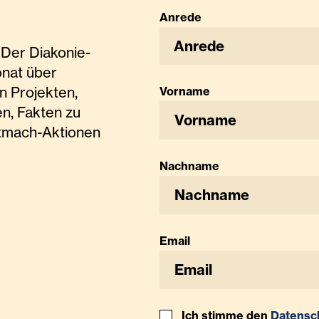
Anrede
Anrede
Der Diakonie-
onat über
n Projekten,
Vorname
n, Fakten zu
tmach-Aktionen
Nachname
Email
Ich stimme den
Datensc