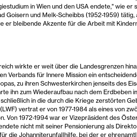
estudium in Wien und den USA endete," wie er se
d Goisern und Melk-Scheibbs (1952-1959) tätig,
 er bleibende Akzente für die Arbeit mit Kinder
rreich wirkte er weit über die Landesgrenzen hina
en Verbands für Innere Mission ein entscheidend
pas, zu ihren Schwesterkirchen jenseits des Eis
ührte ihn zum Wiederaufbau nach dem Erdbeben im
d schließlich in die durch die Kriege zerstörten 
(LWF) vertrat er von 1977-1984 als eines von zwöl
on. Von 1972-1994 war er Vizepräsident des Öster
dete nicht mit seiner Pensionierung als Direkto
für die Johanniterunfallhilfe, bei der er ehrenamtl