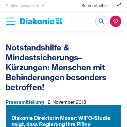
Barrierefreiheit
Region auswählen
Suche
Notstandshilfe &
Mindestsicherungs–
Kürzungen: Menschen mit
Behinderungen besonders
betroffen!
Pressemitteilung
12. November 2018
Diakonie Direktorin Moser: WIFO-Studie
zeigt, dass Regierung ihre Pläne