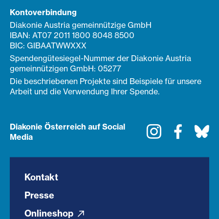
Kontoverbindung
Diakonie Austria gemeinnützige GmbH
IBAN: AT07 2011 1800 8048 8500
BIC: GIBAATWWXXX
Spendengütesiegel-Nummer der Diakonie Austria
gemeinnützigen GmbH: 05277
Die beschriebenen Projekte sind Beispiele für unsere
Arbeit und die Verwendung Ihrer Spende.
Diakonie Österreich auf Social
Instagram
Faceboo
Bl
Media
Kontakt
Presse
Onlineshop