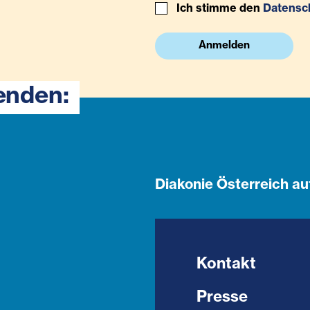
Ich stimme den
Datensc
Anmelden
enden:
Diakonie Österreich au
Kontakt
Presse