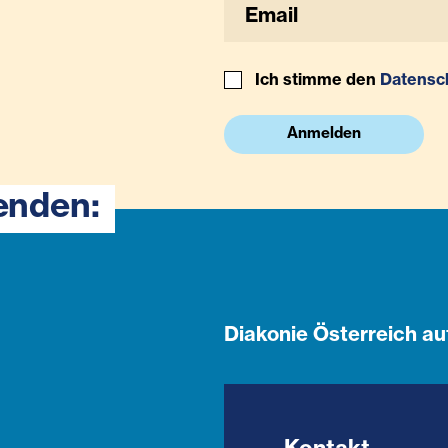
Ich stimme den
Datensc
Anmelden
enden:
Diakonie Österreich au