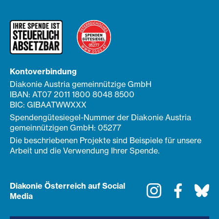
Kontoverbindung
Diakonie Austria gemeinnützige GmbH
IBAN: AT07 2011 1800 8048 8500
BIC: GIBAATWWXXX
Spendengütesiegel-Nummer der Diakonie Austria
gemeinnützigen GmbH: 05277
Die beschriebenen Projekte sind Beispiele für unsere
Arbeit und die Verwendung Ihrer Spende.
Diakonie Österreich auf Social
Instagram
Faceboo
Bl
Media