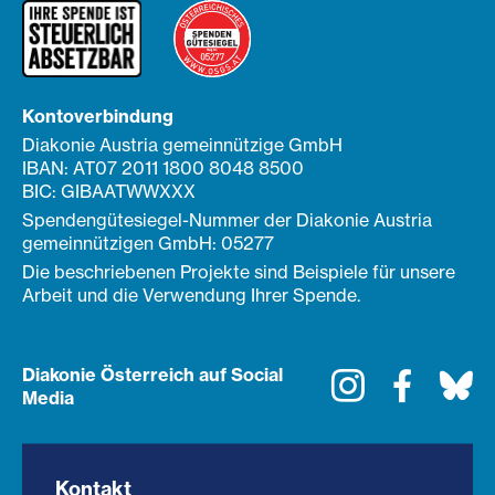
Kontoverbindung
Diakonie Austria gemeinnützige GmbH
IBAN: AT07 2011 1800 8048 8500
BIC: GIBAATWWXXX
Spendengütesiegel-Nummer der Diakonie Austria
gemeinnützigen GmbH: 05277
Die beschriebenen Projekte sind Beispiele für unsere
Arbeit und die Verwendung Ihrer Spende.
Diakonie Österreich auf Social
Instagram
Faceboo
Bl
Media
Kontakt