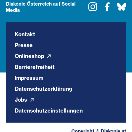
Diakonie Österreich auf Social
Instagram
Faceboo
Bl
Media
Kontakt
Presse
Onlineshop
Barrierefreiheit
Impressum
Datenschutzerklärung
Jobs
Datenschutzeinstellungen
Copyright © Diakonie.at