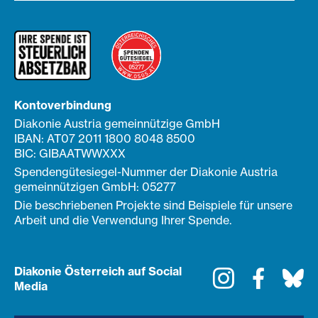
Kontoverbindung
Diakonie Austria gemeinnützige GmbH
IBAN: AT07 2011 1800 8048 8500
BIC: GIBAATWWXXX
Spendengütesiegel-Nummer der Diakonie Austria
gemeinnützigen GmbH: 05277
Die beschriebenen Projekte sind Beispiele für unsere
Arbeit und die Verwendung Ihrer Spende.
Diakonie Österreich auf Social
Instagram
Faceboo
Bl
Media