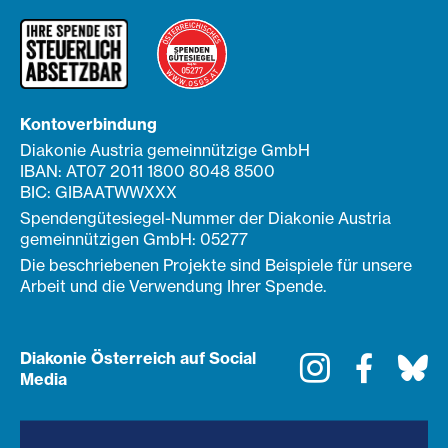
Kontoverbindung
Diakonie Austria gemeinnützige GmbH
IBAN: AT07 2011 1800 8048 8500
BIC: GIBAATWWXXX
Spendengütesiegel-Nummer der Diakonie Austria
gemeinnützigen GmbH: 05277
Die beschriebenen Projekte sind Beispiele für unsere
Arbeit und die Verwendung Ihrer Spende.
Diakonie Österreich auf Social
Instagram
Faceboo
Bl
Media