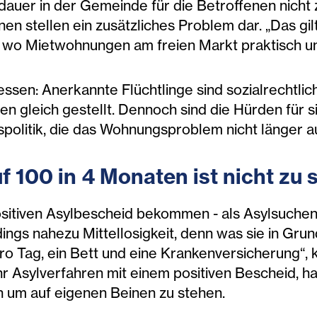
auer in der Gemeinde für die Betroffenen nicht 
en stellen ein zusätzliches Problem dar. „Das gil
, wo Mietwohnungen am freien Markt praktisch un
essen: Anerkannte Flüchtlinge sind sozialrechtlic
en gleich gestellt. Dennoch sind die Hürden für s
onspolitik, die das Wohnungsproblem nicht länger a
uf 100 in 4 Monaten ist nicht zu 
 positiven Asylbescheid bekommen - als Asylsuch
ings nahezu Mittellosigkeit, denn was sie in Gr
 Tag, ein Bett und eine Krankenversicherung“, kri
r Asylverfahren mit einem positiven Bescheid, ha
n um auf eigenen Beinen zu stehen.