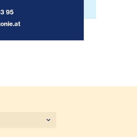
93 95
onie.at