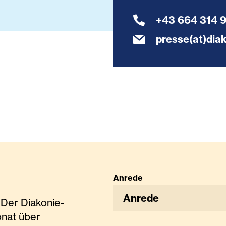
+43 664 314 
presse(at)diak
Anrede
Anrede
Der Diakonie-
onat über