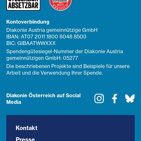
Kontoverbindung
Diakonie Austria gemeinnützige GmbH
IBAN: AT07 2011 1800 8048 8500
BIC: GIBAATWWXXX
Spendengütesiegel-Nummer der Diakonie Austria
gemeinnützigen GmbH: 05277
Die beschriebenen Projekte sind Beispiele für unsere
Arbeit und die Verwendung Ihrer Spende.
Diakonie Österreich auf Social
Instagram
Faceboo
Bl
Media
Kontakt
Presse