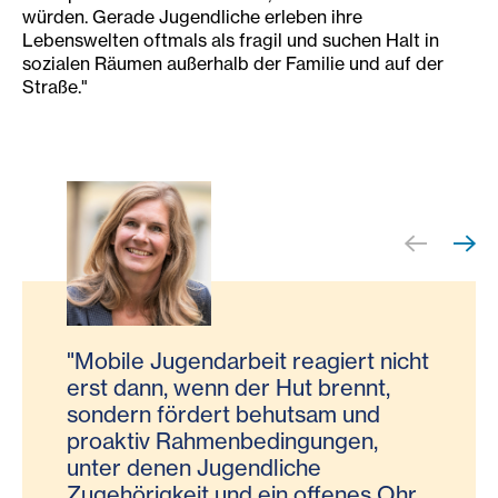
würden. Gerade Jugendliche erleben ihre
Lebenswelten oftmals als fragil und suchen Halt in
sozialen Räumen außerhalb der Familie und auf der
Straße."
"Ziel in der Kinder- und Jugendhilfe
„Gemeinsam werden wir die Mobile
in Kärnten ist es, das Angebot der
Jugendarbeit zu einem Erfolg
Mobilen Jugendhilfe weiter
machen und damit eine lebendige,
auszubauen, denn sie bietet
vielfältige und jugendfreundliche
"Mobile Jugendarbeit reagiert nicht
"Uns geht es darum, Jugendliche
Unterstützung, Chancengleichheit
Stadt schaffen. Durch diese
erst dann, wenn der Hut brennt,
und junge Erwachsene in St. Veit zu
und Integration."
Investition in unsere Jugend
sondern fördert behutsam und
informieren, zu beraten, zu
investieren wir gleichzeitig in die
proaktiv Rahmenbedingungen,
begleiten und zu unterstützen.
Zukunft unserer Stadt."
unter denen Jugendliche
Gemeinsam wollen wir Projekte
Zugehörigkeit und ein offenes Ohr
und Aktivitäten umsetzen und wenn