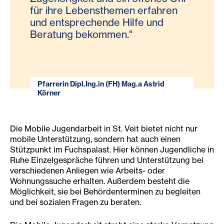
für ihre Lebensthemen erfahren
notwendig, auch die
Landesrätin Sara Schaar
und entsprechende Hilfe und
Grundversorgung sicherstellen."
Martin Kulmer, Bürgermeister der Stadt St.
Beratung bekommen."
Veit
ASA Matthias Liebenwein MA
Pfarrerin Dipl.Ing.in (FH) Mag.a Astrid
Körner
Die Mobile Jugendarbeit in St. Veit bietet nicht nur
mobile Unterstützung, sondern hat auch einen
Stützpunkt im Fuchspalast. Hier können Jugendliche in
Ruhe Einzelgespräche führen und Unterstützung bei
verschiedenen Anliegen wie Arbeits- oder
Wohnungssuche erhalten. Außerdem besteht die
Möglichkeit, sie bei Behördenterminen zu begleiten
und bei sozialen Fragen zu beraten.