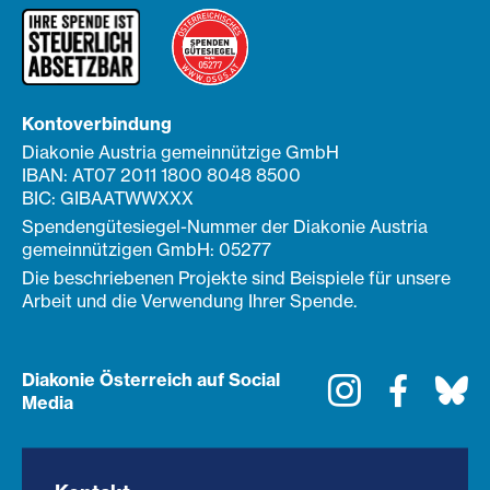
Kontoverbindung
Diakonie Austria gemeinnützige GmbH
IBAN: AT07 2011 1800 8048 8500
BIC: GIBAATWWXXX
Spendengütesiegel-Nummer der Diakonie Austria
gemeinnützigen GmbH: 05277
Die beschriebenen Projekte sind Beispiele für unsere
Arbeit und die Verwendung Ihrer Spende.
Diakonie Österreich auf Social
Instagram
Faceboo
Bl
Media