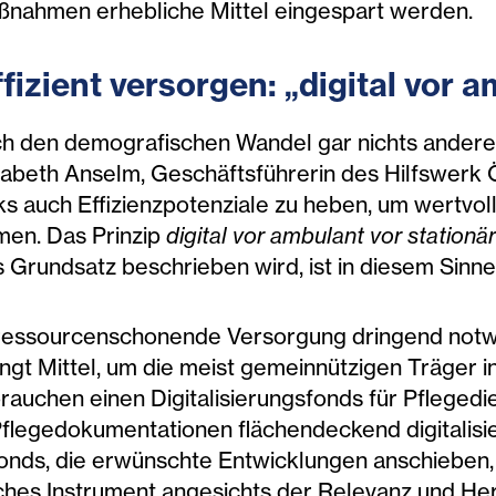
nahmen erhebliche Mittel eingespart werden.
izient v
ersorgen: „digital vor a
urch den demografischen Wandel gar nichts anderes
lisabeth Anselm, Geschäftsführerin des Hilfswerk 
 auch Effizienzpotenziale zu heben, um wertvoll
en. Das Prinzip
digital vor ambulant vor stationä
Grundsatz beschrieben wird, ist in diesem Sinne v
 ressourcenschonende Versorgung dringend notwe
ngt Mittel, um die meist gemeinnützigen Träger i
rauchen einen Digitalisierungsfonds für Pfleged
flegedokumentationen flächendeckend digitalisi
Fonds, die erwünschte Entwicklungen anschieben, g
lches Instrument angesichts der Relevanz und H