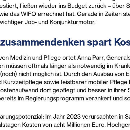
vestiert, fließen wieder ins Budget zurück – über 
 wie das WIFO errechnet hat. Gerade in Zeiten ste
 wichtiger Job- und Konjunkturmotor."
e zusammendenken spa
rt Ko
von Medizin und Pflege ortet Anna Parr, Generals
en müssen oftmals länger als notwendig im Kranke
(noch) nicht möglich ist. Durch den Ausbau von
Kurzzeitpflege sowie leistbarer mobiler Pflege
stenaufwand dort gepflegt und besser in ihrer S
reits im Regierungsprogramm verankert und sol
sparungspotenzial: Im Jahr 2023 verursachten in 
alstagen Kosten von acht Millionen Euro. Hochge