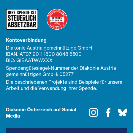
Kontoverbindung
Diakonie Austria gemeinnützige GmbH
IBAN: AT07 2011 1800 8048 8500
BIC: GIBAATWWXXX
Spendengütesiegel-Nummer der Diakonie Austria
gemeinnützigen GmbH: 05277
Die beschriebenen Projekte sind Beispiele für unsere
Arbeit und die Verwendung Ihrer Spende.
Diakonie Österreich auf Social
Instagram
Faceboo
Bl
Media