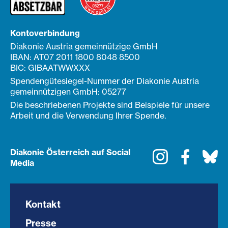
Kontoverbindung
Diakonie Austria gemeinnützige GmbH
IBAN: AT07 2011 1800 8048 8500
BIC: GIBAATWWXXX
Spendengütesiegel-Nummer der Diakonie Austria
gemeinnützigen GmbH: 05277
Die beschriebenen Projekte sind Beispiele für unsere
Arbeit und die Verwendung Ihrer Spende.
Diakonie Österreich auf Social
Instagram
Faceboo
Bl
Media
Kontakt
Presse