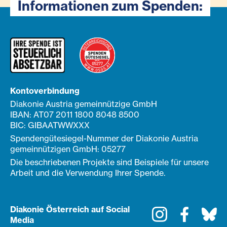
Informationen zum Spenden:
Kontoverbindung
Diakonie Austria gemeinnützige GmbH
IBAN: AT07 2011 1800 8048 8500
BIC: GIBAATWWXXX
Spendengütesiegel-Nummer der Diakonie Austria
gemeinnützigen GmbH: 05277
Die beschriebenen Projekte sind Beispiele für unsere
Arbeit und die Verwendung Ihrer Spende.
Diakonie Österreich auf Social
Instagram
Faceboo
Bl
Media