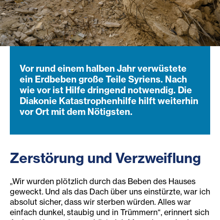
Vor rund einem halben Jahr verwüstete
ein Erdbeben große Teile Syriens. Nach
wie vor ist Hilfe dringend notwendig. Die
Diakonie Katastrophenhilfe hilft weiterhin
vor Ort mit dem Nötigsten.
Zerstörung und Verzweiflung
„Wir wurden plötzlich durch das Beben des Hauses
geweckt. Und als das Dach über uns einstürzte, war ich
absolut sicher, dass wir sterben würden. Alles war
einfach dunkel, staubig und in Trümmern“, erinnert sich