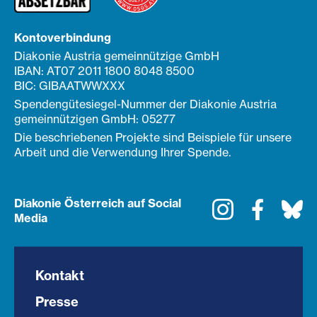
Kontoverbindung
Diakonie Austria gemeinnützige GmbH
IBAN: AT07 2011 1800 8048 8500
BIC: GIBAATWWXXX
Spendengütesiegel-Nummer der Diakonie Austria
gemeinnützigen GmbH: 05277
Die beschriebenen Projekte sind Beispiele für unsere
Arbeit und die Verwendung Ihrer Spende.
Diakonie Österreich auf Social
Instagram
Faceboo
Bl
Media
Kontakt
Presse