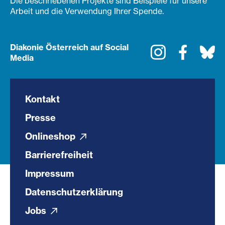
Die beschriebenen Projekte sind Beispiele für unsere
Arbeit und die Verwendung Ihrer Spende.
Diakonie Österreich auf Social
Instagram
Faceboo
Bl
Media
Kontakt
Presse
Onlineshop
Barrierefreiheit
Impressum
Datenschutzerklärung
Jobs