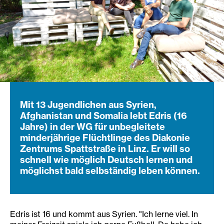
Mit 13 Jugendlichen aus Syrien,
Afghanistan und Somalia lebt Edris (16
Jahre) in der WG für unbegleitete
minderjährige Flüchtlinge des Diakonie
Zentrums Spattstraße in Linz. Er will so
schnell wie möglich Deutsch lernen und
möglichst bald selbständig leben können.
Edris ist 16 und kommt aus Syrien. "Ich lerne viel. In