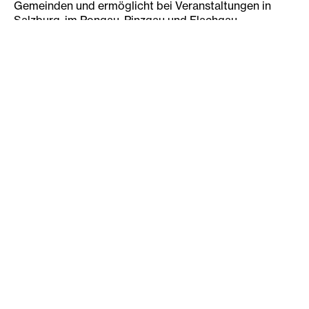
Gemeinden und ermöglicht bei Veranstaltungen in
Salzburg, im Pongau, Pinzgau und Flachgau
Begegnung und Dialog.
Unser Angebot in Salzburg
Deutsch-Konversations-Kurs
Findet regelmäßig statt
IBZ Salzburg, Lehener Straße 26, 5020 Salzburg
Weitere Veranstaltungen
Poetry Slam – Intercultural!
Jedes Jahr im Herbst in St.
Johann im Pongau zusammen mit
dem
kultur:plattform St. Johann
Offene Bühne für kreative Texte, Spoken Word und
Performance
Beiträge in jeder Sprache möglich