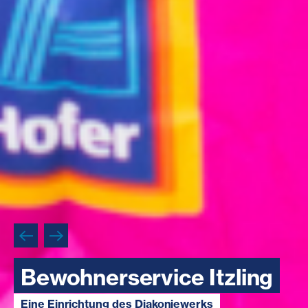
Bewohnerservice Itzling
Bewohnerservice Itzling
Eine Einrichtung des Diakoniewerks
Eine Einrichtung des Diakoniewerks