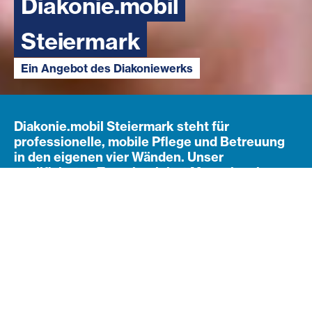
Diakonie.mobil
Diakonie.mobil
Steiermark
Steiermark
Ein Angebot des Diakoniewerks
Ein Angebot des Diakoniewerks
Diakonie.mobil Steiermark steht für
professionelle, mobile Pflege und Betreuung
in den eigenen vier Wänden. Unser
qualifiziertes Team begleitet Menschen in
ihrem Alltag - mit fachlicher Kompetenz,
Einfühlungsvermögen und dem Ziel, ein
selbstbestimmtes Leben zu Hause zu
ermöglichen.
Unser Angebot - Mobile