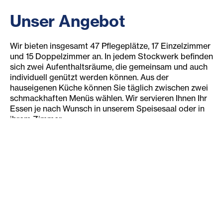
Unser Angebot
Wir bieten insgesamt 47 Pflegeplätze, 17 Einzelzimmer
und 15 Doppelzimmer an. In jedem Stockwerk befinden
sich zwei Aufenthaltsräume, die gemeinsam und auch
individuell genützt werden können. Aus der
hauseigenen Küche können Sie täglich zwischen zwei
schmackhaften Menüs wählen. Wir servieren Ihnen Ihr
Essen je nach Wunsch in unserem Speisesaal oder in
ihrem Zimmer.
Alle Zimmer sind sehr geräumig, hell und modern (auch
mit freiem WLAN) ausgestattet. Natürlich können Sie
Ihr Zimmer nach Ihren eigenen Wünschen gestalten
und auch Ihre Möbel mitnehmen.
Ihr Wohlbefinden hat für uns höchste Priorität. Wir
orientieren uns an Ihren individuellen Bedürfnissen und
nehmen Rücksicht auf Ihre Gewohnheiten. Auf eine