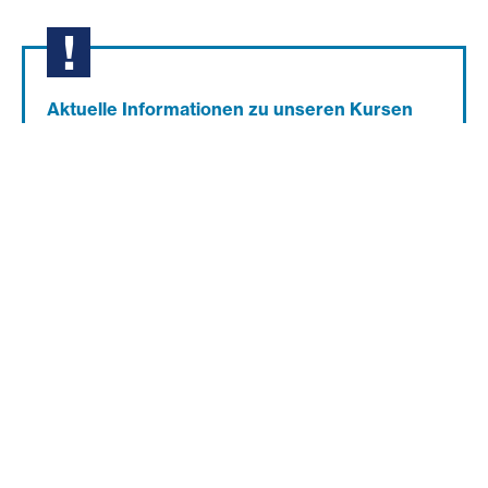
Aktuelle Informationen zu unseren Kursen
und Workshops (Termine, Kosten,
Anmeldung) finden Sie hier!
Ansprechperson