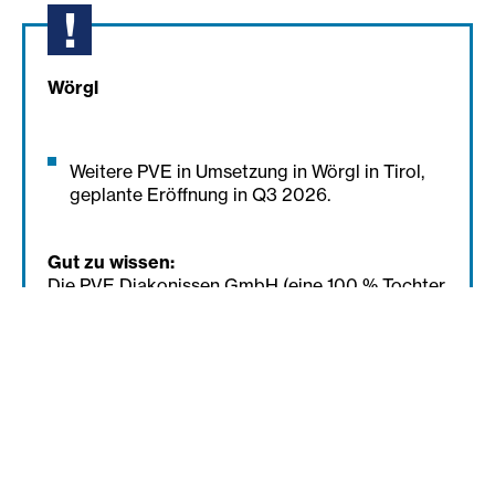
Wörgl
Weitere PVE in Umsetzung in Wörgl in Tirol,
geplante Eröffnung in Q3 2026.
Gut zu wissen:
Die PVE Diakonissen GmbH (eine 100 % Tochter
des Diakoniewerks) stellt die Organisation und
den Betrieb dieser Zentren sicher.