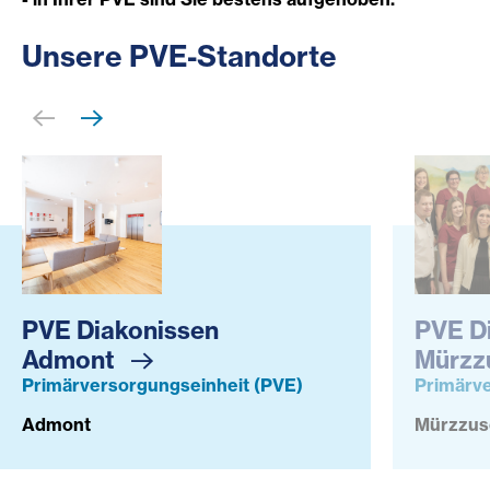
Unsere P
VE-Standorte
PVE Diakonissen Admont
PVE Diak
PVE Diakonissen
PVE D
Admont
Mürzz
Primärversorgungseinheit (PVE)
Primärve
Admont
Mürzzus