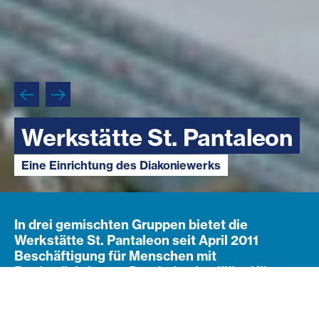
Werkstätte St. Pantaleon
Werkstätte St. Pantaleon
Werkstätte St. Pantaleon
Eine Einrichtung des Diakoniewerks
Eine Einrichtung des Diakoniewerks
Eine Einrichtung des Diakoniewerks
In drei gemischten Gruppen bietet die
Werkstätte St. Pantaleon seit April 2011
Beschäftigung für Menschen mit
Beeinträchtigung. Durch das familiäre Klima
und die kompakte Gruppengröße ist es
möglich, individuell auf die Bedürfnisse der
Menschen einzugehen. Gemeinsam werden