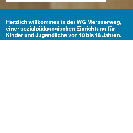
Herzlich willkommen in der WG Meranerweg,
einer sozialpädagogischen Einrichtung für
Kinder und Jugendliche von 10 bis 18 Jahren.
Ein sicheres Zuhause auf Zeit
Die WG Meranerweg ist eine sozialpädagogische
Einrichtung der Diakonie de La Tour und bietet zehn
Kindern und Jugendlichen im Alter von 10 bis 18
Jahren ein Zuhause. Für junge Menschen, die
vorübergehend nicht in ihren Familien leben können,
schafft die Wohngemeinschaft einen sicheren und
stabilen Lebensraum, der Orientierung, Geborgenheit
und neue Perspektiven ermöglicht.
Ein multiprofessionelles Team begleitet die