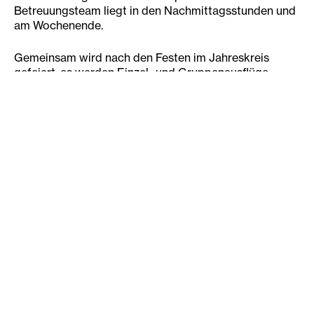
Betreuungsteam liegt in den Nachmittagsstunden und
am Wochenende.
Gemeinsam wird nach den Festen im Jahreskreis
gefeiert, es werden Einzel- und Gruppenausflüge
geplant und das tägliche Leben organisiert. Dazu
gehört auch genügend Zeit für Gespräche,
Weiterentwicklung ermöglichen sowie das Eingehen
auf individuelle Wünsche und Bedürfnisse. Die
Voraussetzung für all dies ist entwicklungsfreundliche
Beziehungen mit den Bewohner:innen aufzubauen und
zu pflegen.
Wir schaffen einen Rahmen für aktive Selbstvertretung.
Unsere Schwerpunkte
Unterstütze Kommunikation (UK), Förderung der
Selbst- und Eigenständigkeit, Personenzentrierter
Ansatz, Sozialraumorientierung